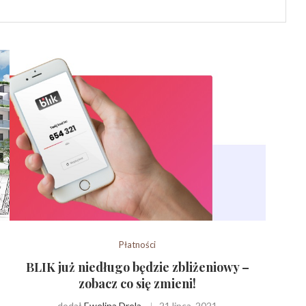
Płatności
BLIK już niedługo będzie zbliżeniowy –
zobacz co się zmieni!
dodał
Ewelina Drela
21 lipca, 2021