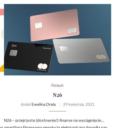
Fintech
N26
dodał
Ewelina Drela
29 kwietnia, 2021
N26 – przejrzyste (dosłownie!) finanse na wyciągnięcie…
na
smartfona Finansowa rewolucja elektroniczna dopadła nas