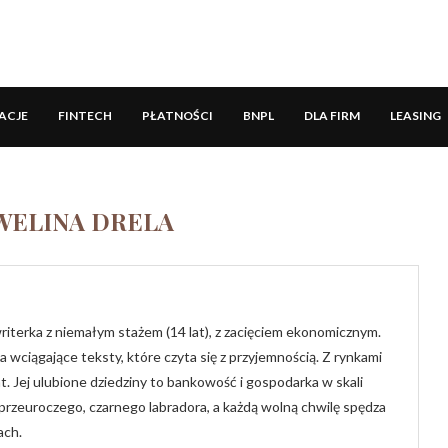
ACJE
FINTECH
PŁATNOŚCI
BNPL
DLA FIRM
LEASING
WELINA DRELA
writerka z niemałym stażem (14 lat), z zacięciem ekonomicznym.
wciągające teksty, które czyta się z przyjemnością. Z rynkami
. Jej ulubione dziedziny to bankowość i gospodarka w skali
 przeuroczego, czarnego labradora, a każdą wolną chwilę spędza
ach.