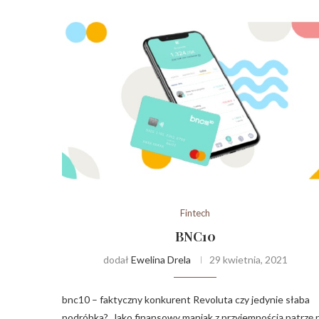
Fintech
BNC10
dodał
Ewelina Drela
29 kwietnia, 2021
bnc10 – faktyczny konkurent Revoluta czy jedynie słaba
podróbka? Jako finansowy maniak z przyjemnością patrzę 