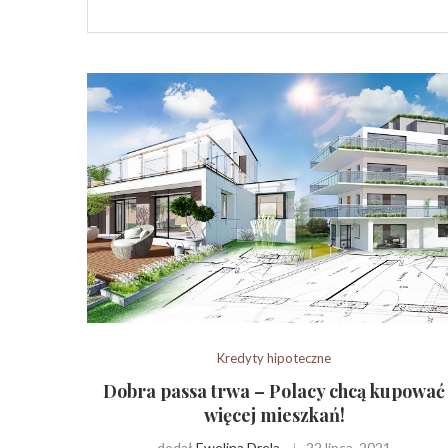
Kredyty hipoteczne
Dobra passa trwa – Polacy chcą kupować
więcej mieszkań!
dodał
Ewelina Drela
22 lipca, 2021