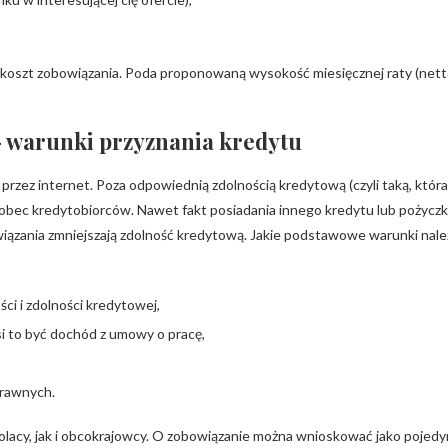
y koszt zobowiązania. Poda proponowaną wysokość miesięcznej raty (nett
– warunki przyznania kredytu
zez internet. Poza odpowiednią zdolnością kredytową (czyli taką, która
bec kredytobiorców. Nawet fakt posiadania innego kredytu lub pożyczk
wiązania zmniejszają zdolność kredytową. Jakie podstawowe warunki nal
ci i zdolności kredytowej,
si to być dochód z umowy o pracę,
prawnych.
acy, jak i obcokrajowcy. O zobowiązanie można wnioskować jako pojedync