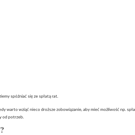
emy spóźniać się ze spłatą rat.
iedy warto wziąć nieco droższe zobowiązanie, aby mieć możliwość np. spła
 od potrzeb.
e?