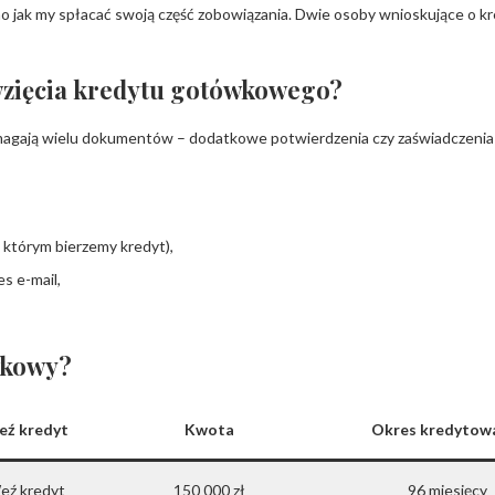
 samo jak my spłacać swoją część zobowiązania. Dwie osoby wnioskujące o
wzięcia kredytu gotówkowego?
magają wielu dokumentów – dodatkowe potwierdzenia czy zaświadczenia
 którym bierzemy kredyt),
s e-mail,
wkowy?
ź kredyt
Kwota
Okres kredytow
eź kredyt
150 000 zł
96 miesięcy