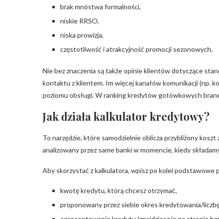
brak mnóstwa formalności,
niskie RRSO,
niska prowizja,
częstotliwość i atrakcyjność promocji sezonowych.
Nie bez znaczenia są także opinie klientów dotyczące stan
kontaktu z klientem. Im więcej kanałów komunikacji (np. k
poziomu obsługi. W ranking kredytów gotówkowych brane j
Jak działa kalkulator kredytowy?
To narzędzie, które samodzielnie oblicza przybliżony koszt
analizowany przez same banki w momencie, kiedy składam
Aby skorzystać z kalkulatora, wpisz po kolei podstawowe 
kwotę kredytu, którą chcesz otrzymać,
proponowany przez siebie okres kredytowania/liczbę
oprocentowanie kredytu (znajdziesz je na stronie ban