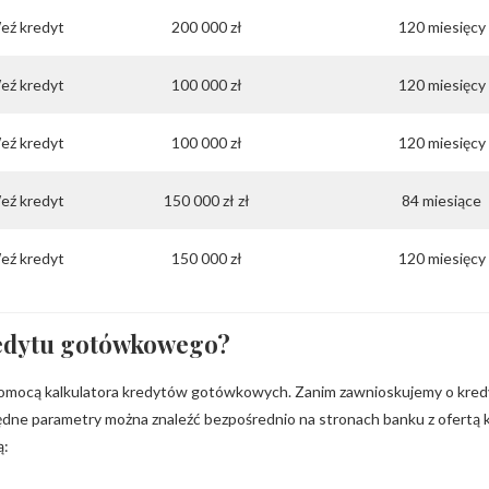
eź kredyt
200 000 zł
120 miesięcy
eź kredyt
100 000 zł
120 miesięcy
eź kredyt
100 000 zł
120 miesięcy
eź kredyt
150 000 zł zł
84 miesiące
eź kredyt
150 000 zł
120 miesięcy
kredytu gotówkowego?
 pomocą kalkulatora kredytów gotówkowych. Zanim zawnioskujemy o kre
ędne parametry można znaleźć bezpośrednio na stronach banku z ofertą k
ą: