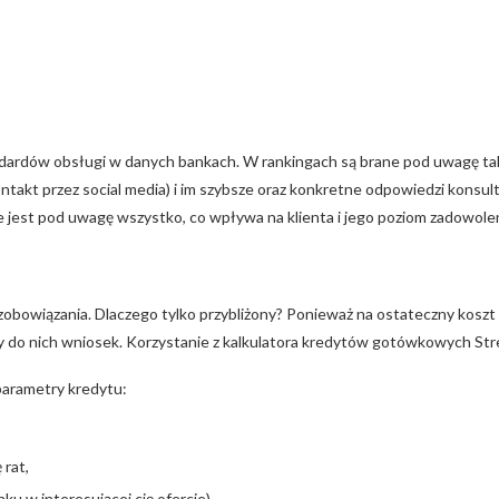
dardów obsługi w danych bankach. W rankingach są brane pod uwagę takie 
ontakt przez social media) i im szybsze oraz konkretne odpowiedzi kons
est pod uwagę wszystko, co wpływa na klienta i jego poziom zadowoleni
 zobowiązania. Dlaczego tylko przybliżony? Ponieważ na ostateczny koszt 
y do nich wniosek. Korzystanie z kalkulatora kredytów gotówkowych Str
parametry kredytu:
 rat,
ku w interesującej cię ofercie),