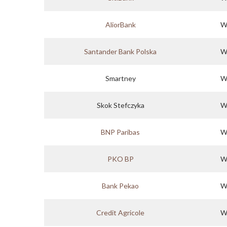
AliorBank
W
Santander Bank Polska
W
Smartney
W
Skok Stefczyka
W
BNP Paribas
W
PKO BP
W
Bank Pekao
W
Credit Agricole
W