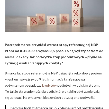
Początek marca przyniósł wzrost stopy referencyjnej NBP,
która od 8.03.2022 r. wynosi 3,5 proc. To najwyższy poziom od
niemal dekady. Jak podwyżka stóp procentowych wpłynie na
sytuację osób spłacających kredyty?
8 marca br. stopa referencyjna NBP osiągnęła rekordowy poziom
– jest on najwyższy od 9 lat. Informacja ta nie napawa
optymizmem posiadaczy
kredytów
podjętych w polskim złotym.
To także zła wiadomość dla osób, które o taki kredyt zamierzają
się ubiegać. Na własnych kieszeniach odczują one podwyżki.
Decyzja RPP z 8 marca br., o kolejnej już od października