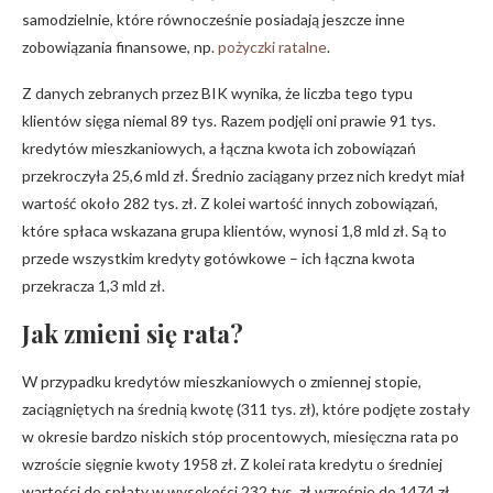
samodzielnie, które równocześnie posiadają jeszcze inne
zobowiązania finansowe, np.
pożyczki ratalne
.
Z danych zebranych przez BIK wynika, że liczba tego typu
klientów sięga niemal 89 tys. Razem podjęli oni prawie 91 tys.
kredytów mieszkaniowych, a łączna kwota ich zobowiązań
przekroczyła 25,6 mld zł. Średnio zaciągany przez nich kredyt miał
wartość około 282 tys. zł. Z kolei wartość innych zobowiązań,
które spłaca wskazana grupa klientów, wynosi 1,8 mld zł. Są to
przede wszystkim kredyty gotówkowe – ich łączna kwota
przekracza 1,3 mld zł.
Jak zmieni się rata?
W przypadku kredytów mieszkaniowych o zmiennej stopie,
zaciągniętych na średnią kwotę (311 tys. zł), które podjęte zostały
w okresie bardzo niskich stóp procentowych, miesięczna rata po
wzroście sięgnie kwoty 1958 zł. Z kolei rata kredytu o średniej
wartości do spłaty w wysokości 232 tys. zł wzrośnie do 1474 zł.